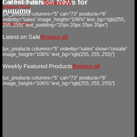
Latest Fashion News for
Our BestSellers
Browse All
Browse Now
AutumN
[ux_products columns=“5″ cat=“73″ products=“6″
orderby=“sales“ image_height=“106%“ text_bg=“rgb(255,
Browse Now
255, 255)“ text_padding=“20px 20px 20px 20px“]
Latest on Sale
Browse all
[ux_products columns=“5″ orderby=“sales“ show=“onsale“
image_height=“106%“ text_bg=“rgb(255, 255, 255)“]
Weekly Featured Products
Browse all
[ux_products columns=“5″ cat=“73″ products=“6″
image_height=“106%“ text_bg=“rgb(255, 255, 255)“]