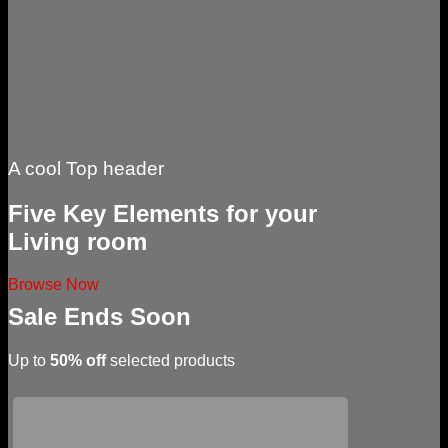
A cool Top header
Five Key Elements for your
Living room
Browse Now
Sale Ends Soon
Up to
50% off
selected products