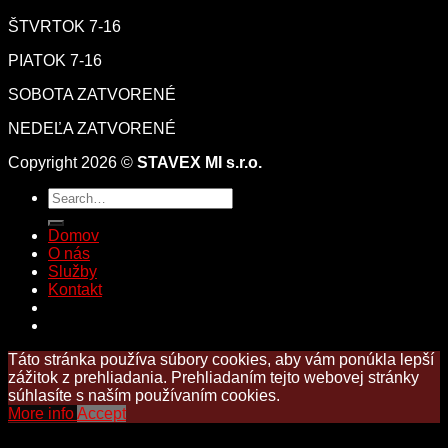
ŠTVRTOK 7-16
PIATOK 7-16
SOBOTA ZATVORENÉ
NEDEĽA ZATVORENÉ
Copyright 2026 ©
STAVEX MI s.r.o.
Domov
O nás
Služby
Kontakt
Táto stránka používa súbory cookies, aby vám ponúkla lepší
zážitok z prehliadania. Prehliadaním tejto webovej stránky
súhlasíte s naším používaním cookies.
More info
Accept